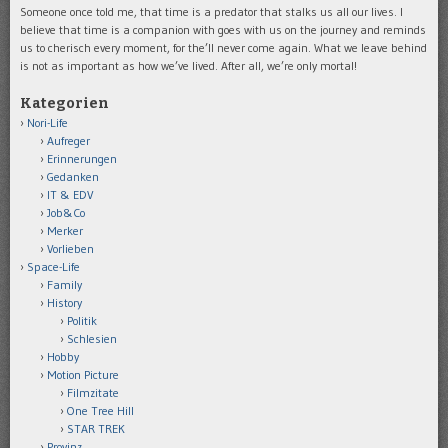
Someone once told me, that time is a predator that stalks us all our lives. I
believe that time is a companion with goes with us on the journey and reminds
us to cherisch every moment, for the’ll never come again. What we leave behind
is not as important as how we’ve lived. After all, we’re only mortal!
Kategorien
Nori-Life
Aufreger
Erinnerungen
Gedanken
IT & EDV
Job&Co
Merker
Vorlieben
Space-Life
Family
History
Politik
Schlesien
Hobby
Motion Picture
Filmzitate
One Tree Hill
STAR TREK
Provinz