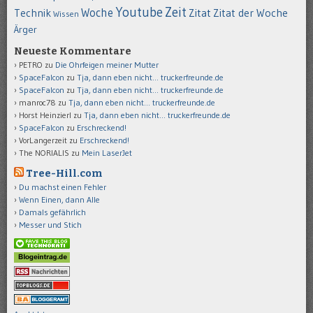
Youtube
Zeit
Woche
Technik
Zitat
Zitat der Woche
Wissen
Ärger
Neueste Kommentare
PETRO
zu
Die Ohrfeigen meiner Mutter
SpaceFalcon
zu
Tja, dann eben nicht… truckerfreunde.de
SpaceFalcon
zu
Tja, dann eben nicht… truckerfreunde.de
manroc78
zu
Tja, dann eben nicht… truckerfreunde.de
Horst Heinzierl
zu
Tja, dann eben nicht… truckerfreunde.de
SpaceFalcon
zu
Erschreckend!
VorLangerzeit
zu
Erschreckend!
The NORIALIS
zu
Mein LaserJet
Tree-Hill.com
Du machst einen Fehler
Wenn Einen, dann Alle
Damals gefährlich
Messer und Stich