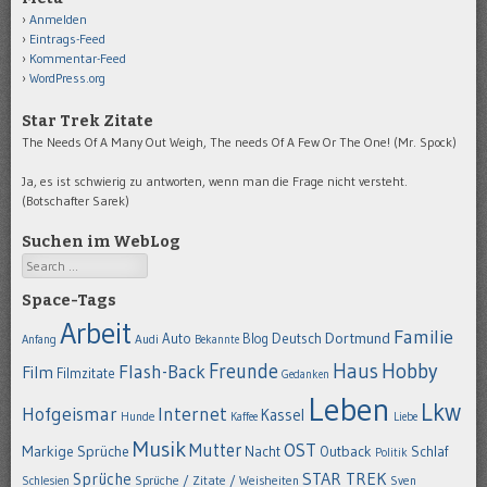
Anmelden
Eintrags-Feed
Kommentar-Feed
WordPress.org
Star Trek Zitate
The Needs Of A Many Out Weigh, The needs Of A Few Or The One! (Mr. Spock)
Ja, es ist schwierig zu antworten, wenn man die Frage nicht versteht.
(Botschafter Sarek)
Suchen im WebLog
Search
Space-Tags
Arbeit
Familie
Dortmund
Auto
Deutsch
Blog
Anfang
Audi
Bekannte
Hobby
Freunde
Haus
Flash-Back
Film
Filmzitate
Gedanken
Leben
Lkw
Hofgeismar
Internet
Kassel
Hunde
Kaffee
Liebe
Musik
OST
Mutter
Markige Sprüche
Nacht
Outback
Schlaf
Politik
STAR TREK
Sprüche
Schlesien
Sprüche / Zitate / Weisheiten
Sven