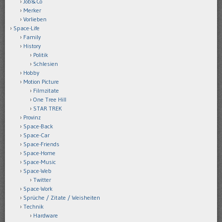
Job&Co
Merker
Vorlieben
Space-Life
Family
History
Politik
Schlesien
Hobby
Motion Picture
Filmzitate
One Tree Hill
STAR TREK
Provinz
Space-Back
Space-Car
Space-Friends
Space-Home
Space-Music
Space-Web
Twitter
Space-Work
Sprüche / Zitate / Weisheiten
Technik
Hardware