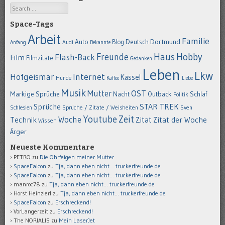
Search
Space-Tags
Arbeit
Familie
Dortmund
Auto
Deutsch
Blog
Anfang
Audi
Bekannte
Hobby
Freunde
Haus
Flash-Back
Film
Filmzitate
Gedanken
Leben
Lkw
Hofgeismar
Internet
Kassel
Hunde
Kaffee
Liebe
Musik
OST
Mutter
Markige Sprüche
Nacht
Outback
Schlaf
Politik
STAR TREK
Sprüche
Schlesien
Sprüche / Zitate / Weisheiten
Sven
Youtube
Zeit
Woche
Technik
Zitat
Zitat der Woche
Wissen
Ärger
Neueste Kommentare
PETRO
zu
Die Ohrfeigen meiner Mutter
SpaceFalcon
zu
Tja, dann eben nicht… truckerfreunde.de
SpaceFalcon
zu
Tja, dann eben nicht… truckerfreunde.de
manroc78
zu
Tja, dann eben nicht… truckerfreunde.de
Horst Heinzierl
zu
Tja, dann eben nicht… truckerfreunde.de
SpaceFalcon
zu
Erschreckend!
VorLangerzeit
zu
Erschreckend!
The NORIALIS
zu
Mein LaserJet