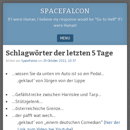
SPACEFALCON
If I were Human, I believe my response would be "Go to Hell!" If I
were Human!
MENU
SKIP TO CONTENT
Schlagwörter der letzten 5 Tage
Artikel von
SpaceFalcon
am
29 Oktober 2011, 10:37
…wissen Sie da unten im Auto ist so ein Pedal…
‚geklaut‘ von Jürgen von der Lippe
…Gefällstrecke zwischen Harrislee und Tarp…
…Stützgelenk…
…österreichische Grenze…
…der pafft wat wech…
‚geklaut‘ von „einem deutschen Comedian“ (
hier der
Link zum Video bei Youtube
)