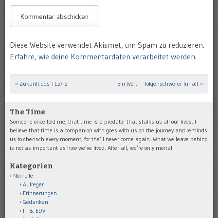
Diese Website verwendet Akismet, um Spam zu reduzieren.
Erfahre, wie deine Kommentardaten verarbeitet werden.
«
Zukunft des TL242
Ein Wort — folgenschwerer Inhalt
»
Post navigation
The Time
Someone once told me, that time is a predator that stalks us all our lives. I
believe that time is a companion with goes with us on the journey and reminds
us to cherisch every moment, for the’ll never come again. What we leave behind
is not as important as how we’ve lived. After all, we’re only mortal!
Kategorien
Nori-Life
Aufreger
Erinnerungen
Gedanken
IT & EDV