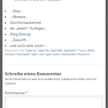
…Diva…
…Mimose…
Durchschaubarkeit
die „lieben“ Kollegen…
Blog-Beitrag
…Zukunft…
und noch viele mehr! …
Gespeichert unter
Space-Car
,
Space-Life
,
Space-Web
,
Space-Work
|
Tagged
Arbeit
,
Freunde
,
Freundschaft
,
Leben
,
Lkw
,
Spaß
,
Urlaub
|
Kommentare
|
Permalink
Schreibe einen Kommentar
Deine E-Mail-Adresse wird nicht veröffentlicht.
Erforderliche Felder sind mit
*
markiert
Kommentar
*