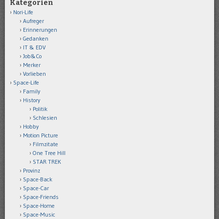
Kategorien
Nori-Life
Aufreger
Erinnerungen
Gedanken
IT & EDV
Job&Co
Merker
Vorlieben
Space-Life
Family
History
Politik
Schlesien
Hobby
Motion Picture
Filmzitate
One Tree Hill
STAR TREK
Provinz
Space-Back
Space-Car
Space-Friends
Space-Home
Space-Music