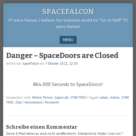
SPACEFALCON
If I were Human, I believe my response would be "Go to Hell!" If I
were Human!
MENU
SKIP TO CONTENT
Danger – SpaceDoors are Closed
Artikel von
SpaceFalcon
am
7 Oktober 2011, 12:00
864.000 Seconds to SpaceDoors!
Gespeichert unter
Motion Picture
,
Space-Life
,
STAR TREK
|
Tagged
Leben
,
motion
,
STAR
TREK
,
Zitat
|
Kommentare
|
Permalink
Schreibe einen Kommentar
Deine E-Mail-Adresse wird nicht veröffentlicht.
Erforderliche Felder sind mit
*