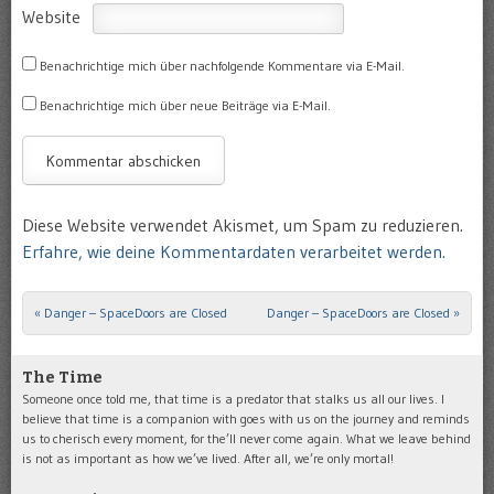
Website
Benachrichtige mich über nachfolgende Kommentare via E-Mail.
Benachrichtige mich über neue Beiträge via E-Mail.
Diese Website verwendet Akismet, um Spam zu reduzieren.
Erfahre, wie deine Kommentardaten verarbeitet werden.
«
Danger – SpaceDoors are Closed
Danger – SpaceDoors are Closed
»
Post navigation
The Time
Someone once told me, that time is a predator that stalks us all our lives. I
believe that time is a companion with goes with us on the journey and reminds
us to cherisch every moment, for the’ll never come again. What we leave behind
is not as important as how we’ve lived. After all, we’re only mortal!