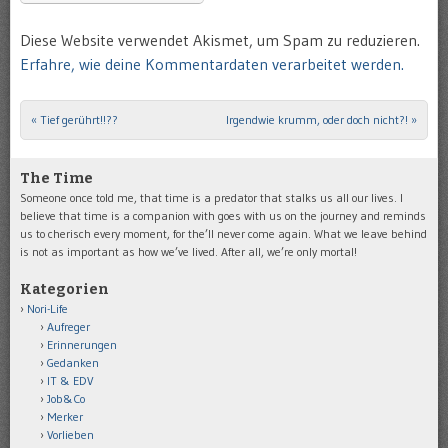
Diese Website verwendet Akismet, um Spam zu reduzieren.
Erfahre, wie deine Kommentardaten verarbeitet werden.
«
Tief gerührt!!??
Irgendwie krumm, oder doch nicht?!
»
Post navigation
The Time
Someone once told me, that time is a predator that stalks us all our lives. I
believe that time is a companion with goes with us on the journey and reminds
us to cherisch every moment, for the’ll never come again. What we leave behind
is not as important as how we’ve lived. After all, we’re only mortal!
Kategorien
Nori-Life
Aufreger
Erinnerungen
Gedanken
IT & EDV
Job&Co
Merker
Vorlieben