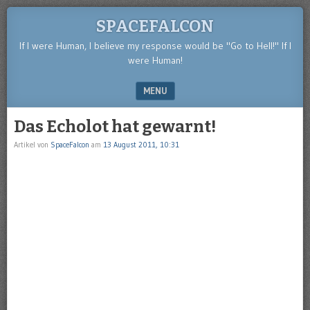
SPACEFALCON
If I were Human, I believe my response would be "Go to Hell!" If I
were Human!
MENU
SKIP TO CONTENT
Das Echolot hat gewarnt!
Artikel von
SpaceFalcon
am
13 August 2011, 10:31