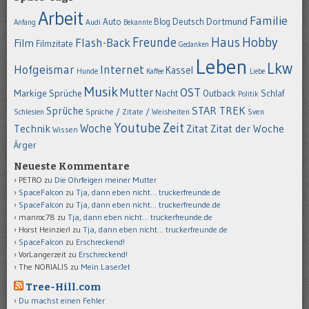
Arbeit
Familie
Dortmund
Auto
Deutsch
Blog
Anfang
Audi
Bekannte
Hobby
Freunde
Haus
Flash-Back
Film
Filmzitate
Gedanken
Leben
Lkw
Hofgeismar
Internet
Kassel
Hunde
Kaffee
Liebe
Musik
OST
Mutter
Markige Sprüche
Nacht
Outback
Schlaf
Politik
STAR TREK
Sprüche
Schlesien
Sprüche / Zitate / Weisheiten
Sven
Youtube
Zeit
Woche
Technik
Zitat
Zitat der Woche
Wissen
Ärger
Neueste Kommentare
PETRO
zu
Die Ohrfeigen meiner Mutter
SpaceFalcon
zu
Tja, dann eben nicht… truckerfreunde.de
SpaceFalcon
zu
Tja, dann eben nicht… truckerfreunde.de
manroc78
zu
Tja, dann eben nicht… truckerfreunde.de
Horst Heinzierl
zu
Tja, dann eben nicht… truckerfreunde.de
SpaceFalcon
zu
Erschreckend!
VorLangerzeit
zu
Erschreckend!
The NORIALIS
zu
Mein LaserJet
Tree-Hill.com
Du machst einen Fehler