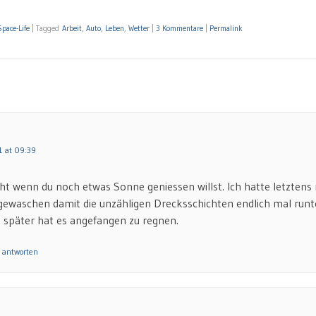
Space-Life
|
Tagged
Arbeit
,
Auto
,
Leben
,
Wetter
|
3 Kommentare
|
Permalink
1 at 09:39
ht wenn du noch etwas Sonne geniessen willst. Ich hatte letztens
gewaschen damit die unzähligen Drecksschichten endlich mal ru
 später hat es angefangen zu regnen.
 antworten