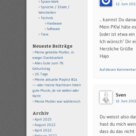
Space-Work
12. Juni 201
Sprüche / Zitate /
Weisheiten
Technik
.. kannst Du dan
Hardware
Mein PKW häte es
Software
(oder ist etwa e
Tiere
Ich wünsch‘ Dir e
Neueste Beiträge
Herzliche Grüße
Meine geliebte Mutter, in
Hajo
ewiger Dankbarkeit
Alles Gute zum 78.
Geburtstag
Auf diesen Kommentar
26 Tage
Meine aktuelle Playlist #24
—- oder meine Nachbarn hören
gute Musik, ob sie wollen oder
Sven
Nicht
13. Juni 201
Meine Mutter war wählerisch
Archiv
Du weisst also da
April 2025
hast du mich wen
August 2022
April 2022
dass du das nich
Februar 2022