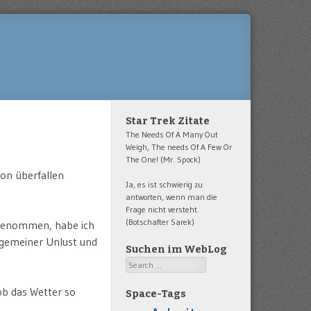
Star Trek Zitate
The Needs Of A Many Out
Weigh, The needs Of A Few Or
The One! (Mr. Spock)
von überfallen
Ja, es ist schwierig zu
antworten, wenn man die
Frage nicht versteht.
(Botschafter Sarek)
rgenommen, habe ich
lgemeiner Unlust und
Suchen im WebLog
Search
b das Wetter so
Space-Tags