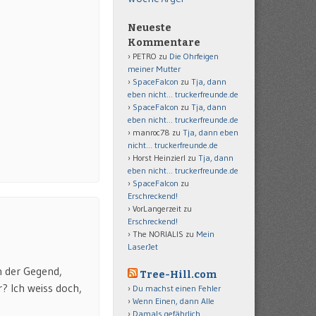
Neueste
Kommentare
PETRO
zu
Die Ohrfeigen
meiner Mutter
SpaceFalcon
zu
Tja, dann
eben nicht… truckerfreunde.de
SpaceFalcon
zu
Tja, dann
eben nicht… truckerfreunde.de
manroc78
zu
Tja, dann eben
nicht… truckerfreunde.de
Horst Heinzierl
zu
Tja, dann
eben nicht… truckerfreunde.de
SpaceFalcon
zu
Erschreckend!
VorLangerzeit
zu
Erschreckend!
The NORIALIS
zu
Mein
LaserJet
n der Gegend,
Tree-Hill.com
? Ich weiss doch,
Du machst einen Fehler
Wenn Einen, dann Alle
Damals gefährlich