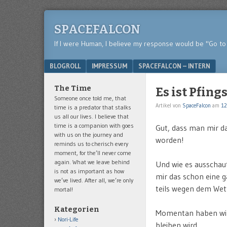
SPACEFALCON
If I were Human, I believe my response would be "Go to 
Menu
SKIP TO CONTENT
BLOGROLL
IMPRESSUM
SPACEFALCON – INTERN
The Time
Es ist Pfing
Someone once told me, that
Artikel von
SpaceFalcon
am
12
time is a predator that stalks
us all our lives. I believe that
time is a companion with goes
Gut, dass man mir da
with us on the journey and
worden!
reminds us to cherisch every
moment, for the’ll never come
again. What we leave behind
Und wie es ausschau
is not as important as how
mir das schon eine g
we’ve lived. After all, we’re only
teils wegen dem Wet
mortal!
Kategorien
Momentan haben wir
Nori-Life
bleiben wird….