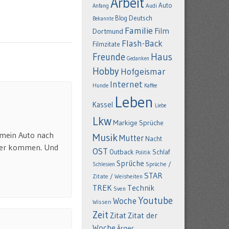
Arbeit
Auto
Anfang
Audi
Deutsch
Blog
Bekannte
Familie
Film
Dortmund
Flash-Back
Filmzitate
Freunde
Haus
Gedanken
Hobby
Hofgeismar
Internet
Hunde
Kaffee
Leben
Kassel
Liebe
Lkw
Markige Sprüche
 mein Auto nach
Musik
Mutter
Nacht
nter kommen. Und
OST
Outback
Schlaf
Politik
Sprüche
Schlesien
Sprüche /
STAR
Zitate / Weisheiten
TREK
Technik
Sven
Youtube
Woche
Wissen
Zeit
Zitat
Zitat der
Woche
Ärger