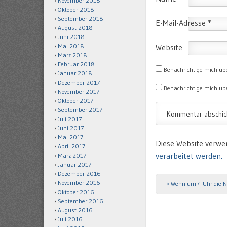
November 2018
Oktober 2018
September 2018
E-Mail-Adresse
*
August 2018
Juni 2018
Mai 2018
Website
März 2018
Februar 2018
Benachrichtige mich üb
Januar 2018
Dezember 2017
Benachrichtige mich übe
November 2017
Oktober 2017
September 2017
Juli 2017
Juni 2017
Mai 2017
Diese Website verwe
April 2017
verarbeitet werden.
März 2017
Januar 2017
Dezember 2016
November 2016
«
Wenn um 4 Uhr die N
Post navigation
Oktober 2016
September 2016
August 2016
Juli 2016