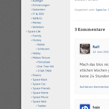
Aufreger
Erinnerungen
Gedanken
Gespeichert unter
Space-Car
,
IT & EDV
Job&Co
Merker
Vorlieben
3 Kommentare
Space-Life
Family
History
Politik
Ralf
Schlesien
12. Juni 201
Hobby
Motion Picture
Filmzitate
Mach das blos nic
One Tree Hill
etlichen Wochen 
STAR TREK
Provinz
keine 24 Stunden
Space-Back
Space-Car
Auf diesen Kommentar
Space-Friends
Space-Home
Space-Music
Space-Web
Twitter
hajo