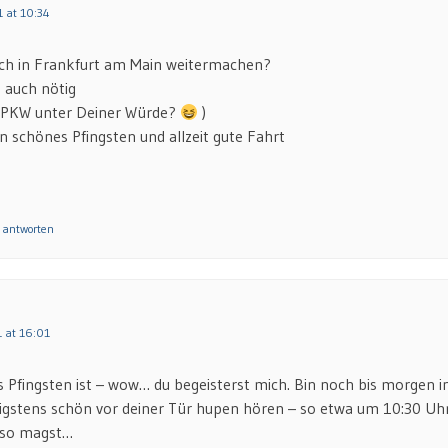
1 at 10:34
ach in Frankfurt am Main weitermachen?
 auch nötig
in PKW unter Deiner Würde?
)
in schönes Pfingsten und allzeit gute Fahrt
 antworten
1 at 16:01
s Pfingsten ist – wow… du begeisterst mich. Bin noch bis morgen i
igstens schön vor deiner Tür hupen hören – so etwa um 10:30 Uhr
t so magst…