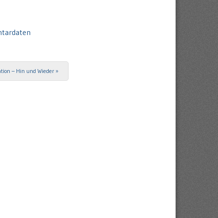
ntardaten
tation – Hin und Wieder
»