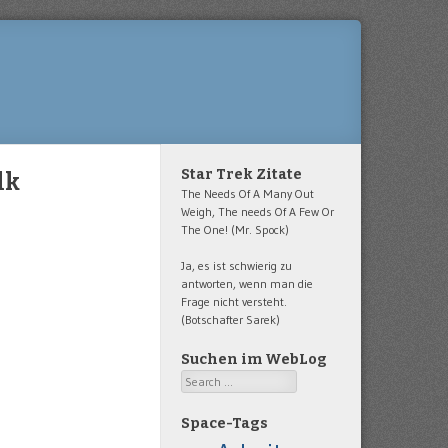
Star Trek Zitate
lk
The Needs Of A Many Out
Weigh, The needs Of A Few Or
The One! (Mr. Spock)
Ja, es ist schwierig zu
antworten, wenn man die
Frage nicht versteht.
(Botschafter Sarek)
Suchen im WebLog
Search
Space-Tags