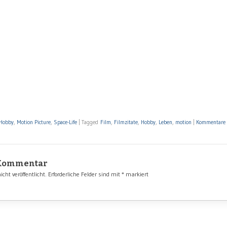
Hobby
,
Motion Picture
,
Space-Life
|
Tagged
Film
,
Filmzitate
,
Hobby
,
Leben
,
motion
|
Kommentare
 Kommentar
cht veröffentlicht.
Erforderliche Felder sind mit
*
markiert