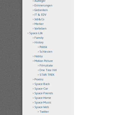
Aufreger
Erinnerungen
Gedanken
IT & EDV
Job&Co
Merker
Vorlieben
Space-Life
Family
History
Politik
Schlesien
Hobby
Motion Picture
Filmzitate
One Tree Hill
STAR TREK
Provinz
Space-Back
Space-Car
Space-Friends
Space-Home
Space-Music
Space-Web
Twitter