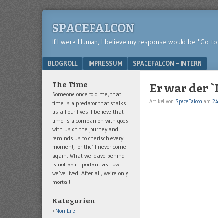
SPACEFALCON
If I were Human, I believe my response would be "Go to 
Menu
SKIP TO CONTENT
BLOGROLL
IMPRESSUM
SPACEFALCON – INTERN
The Time
Er war der `
Someone once told me, that
Artikel von
SpaceFalcon
am
24
time is a predator that stalks
us all our lives. I believe that
time is a companion with goes
with us on the journey and
reminds us to cherisch every
moment, for the’ll never come
again. What we leave behind
is not as important as how
we’ve lived. After all, we’re only
mortal!
Kategorien
Nori-Life