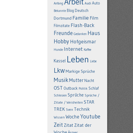
Arbeit
Auto
Anfang
Audi
Deutsch
Blog
Bekannte
Familie
Film
Dortmund
Flash-Back
Filmzitate
Freunde
Haus
Gedanken
Hobby
Hofgeismar
Internet
Hunde
Kaffee
Leben
Kassel
Liebe
Lkw
Markige Sprüche
Musik
Mutter
Nacht
OST
Outback
Schlaf
Politik
Sprüche
Schlesien
Sprüche /
STAR
Zitate / Weisheiten
TREK
Technik
Sven
Youtube
Woche
Wissen
Zeit
Zitat
Zitat der
Woche
Ärger