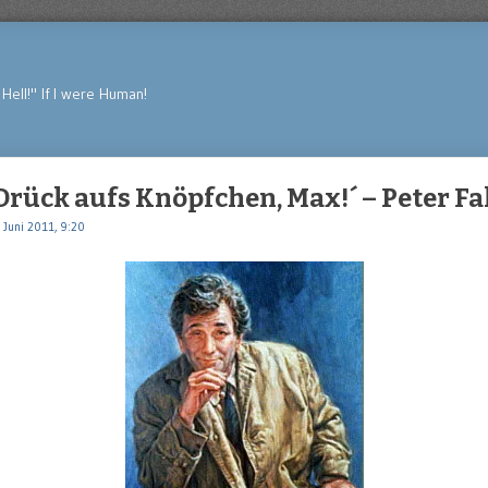
Hell!" If I were Human!
Drück aufs Knöpfchen, Max!´ – Peter Fa
 Juni 2011, 9:20