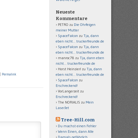
Neueste
Kommentare
PETRO
zu
Die Ohrfeigen
meiner Mutter
SpaceFalcon
zu
Tja, dann
eben nicht… truckerfreunde.de
SpaceFalcon
zu
Tja, dann
eben nicht… truckerfreunde.de
manroc78
zu
Tja, dann eben
nicht… truckerfreunde.de
Horst Heinzierl
zu
Tja, dann
|
Permalink
eben nicht… truckerfreunde.de
SpaceFalcon
zu
Erschreckend!
VorLangerzeit
zu
Erschreckend!
The NORIALIS
zu
Mein
LaserJet
Tree-Hill.com
Du machst einen Fehler
Wenn Einen, dann Alle
Damals gefährlich