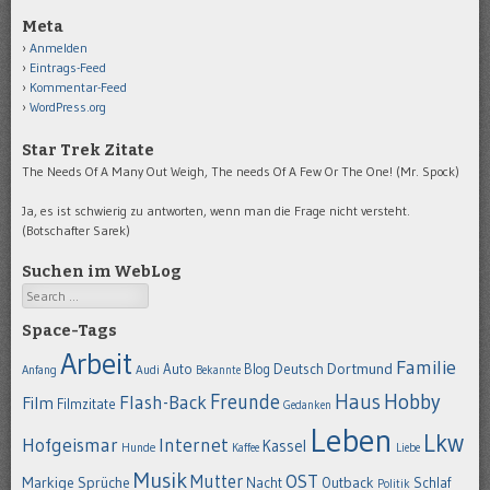
Meta
Anmelden
Eintrags-Feed
Kommentar-Feed
WordPress.org
Star Trek Zitate
The Needs Of A Many Out Weigh, The needs Of A Few Or The One! (Mr. Spock)
Ja, es ist schwierig zu antworten, wenn man die Frage nicht versteht.
(Botschafter Sarek)
Suchen im WebLog
Search
Space-Tags
Arbeit
Familie
Dortmund
Auto
Deutsch
Blog
Anfang
Audi
Bekannte
Hobby
Freunde
Haus
Flash-Back
Film
Filmzitate
Gedanken
Leben
Lkw
Hofgeismar
Internet
Kassel
Hunde
Kaffee
Liebe
Musik
OST
Mutter
Markige Sprüche
Nacht
Outback
Schlaf
Politik