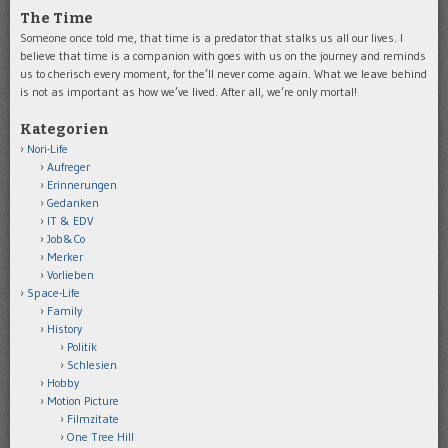
The Time
Someone once told me, that time is a predator that stalks us all our lives. I
believe that time is a companion with goes with us on the journey and reminds
us to cherisch every moment, for the’ll never come again. What we leave behind
is not as important as how we’ve lived. After all, we’re only mortal!
Kategorien
Nori-Life
Aufreger
Erinnerungen
Gedanken
IT & EDV
Job&Co
Merker
Vorlieben
Space-Life
Family
History
Politik
Schlesien
Hobby
Motion Picture
Filmzitate
One Tree Hill