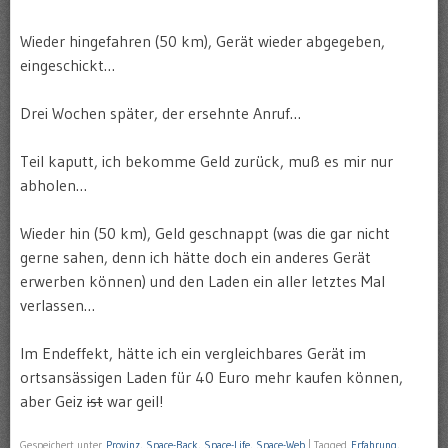
Wieder hingefahren (50 km), Gerät wieder abgegeben,
eingeschickt…
Drei Wochen später, der ersehnte Anruf…
Teil kaputt, ich bekomme Geld zurück, muß es mir nur
abholen…
Wieder hin (50 km), Geld geschnappt (was die gar nicht
gerne sahen, denn ich hätte doch ein anderes Gerät
erwerben können) und den Laden ein aller letztes Mal
verlassen…
Im Endeffekt, hätte ich ein vergleichbares Gerät im
ortsansässigen Laden für 40 Euro mehr kaufen können,
aber Geiz
ist
war geil!
Gespeichert unter
Provinz
,
Space-Back
,
Space-Life
,
Space-Web
|
Tagged
Erfahrung
,