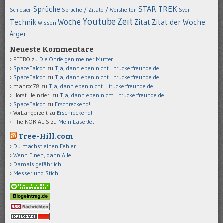
STAR TREK
Sprüche
Schlesien
Sprüche / Zitate / Weisheiten
Sven
Youtube
Zeit
Woche
Technik
Zitat
Zitat der Woche
Wissen
Ärger
Neueste Kommentare
PETRO
zu
Die Ohrfeigen meiner Mutter
SpaceFalcon
zu
Tja, dann eben nicht… truckerfreunde.de
SpaceFalcon
zu
Tja, dann eben nicht… truckerfreunde.de
manroc78
zu
Tja, dann eben nicht… truckerfreunde.de
Horst Heinzierl
zu
Tja, dann eben nicht… truckerfreunde.de
SpaceFalcon
zu
Erschreckend!
VorLangerzeit
zu
Erschreckend!
The NORIALIS
zu
Mein LaserJet
Tree-Hill.com
Du machst einen Fehler
Wenn Einen, dann Alle
Damals gefährlich
Messer und Stich