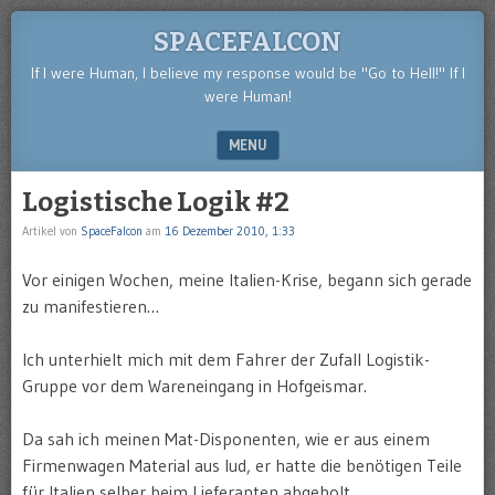
SPACEFALCON
If I were Human, I believe my response would be "Go to Hell!" If I
were Human!
MENU
SKIP TO CONTENT
Logistische Logik #2
Artikel von
SpaceFalcon
am
16 Dezember 2010, 1:33
Vor einigen Wochen, meine Italien-Krise, begann sich gerade
zu manifestieren…
Ich unterhielt mich mit dem Fahrer der Zufall Logistik-
Gruppe vor dem Wareneingang in Hofgeismar.
Da sah ich meinen Mat-Disponenten, wie er aus einem
Firmenwagen Material aus lud, er hatte die benötigen Teile
für Italien selber beim Lieferanten abgeholt.