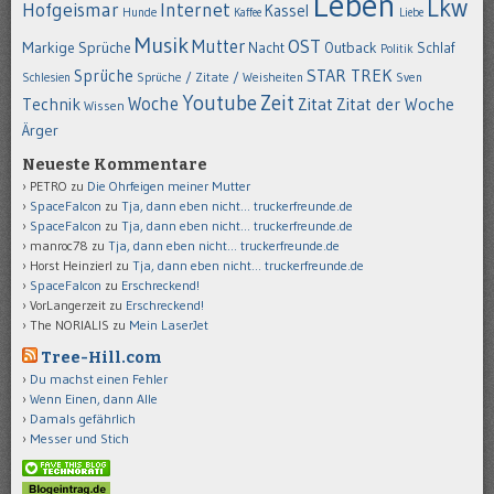
Leben
Lkw
Hofgeismar
Internet
Kassel
Hunde
Kaffee
Liebe
Musik
OST
Mutter
Markige Sprüche
Nacht
Outback
Schlaf
Politik
STAR TREK
Sprüche
Schlesien
Sprüche / Zitate / Weisheiten
Sven
Youtube
Zeit
Woche
Technik
Zitat
Zitat der Woche
Wissen
Ärger
Neueste Kommentare
PETRO
zu
Die Ohrfeigen meiner Mutter
SpaceFalcon
zu
Tja, dann eben nicht… truckerfreunde.de
SpaceFalcon
zu
Tja, dann eben nicht… truckerfreunde.de
manroc78
zu
Tja, dann eben nicht… truckerfreunde.de
Horst Heinzierl
zu
Tja, dann eben nicht… truckerfreunde.de
SpaceFalcon
zu
Erschreckend!
VorLangerzeit
zu
Erschreckend!
The NORIALIS
zu
Mein LaserJet
Tree-Hill.com
Du machst einen Fehler
Wenn Einen, dann Alle
Damals gefährlich
Messer und Stich