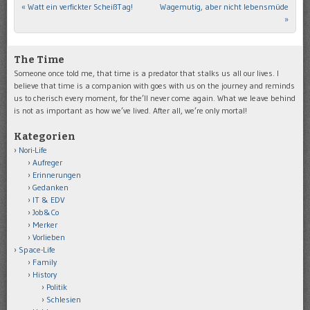
«
Watt ein verfickter ScheißTag!
Wagemutig, aber nicht lebensmüde
Post navigation
»
The Time
Someone once told me, that time is a predator that stalks us all our lives. I
believe that time is a companion with goes with us on the journey and reminds
us to cherisch every moment, for the’ll never come again. What we leave behind
is not as important as how we’ve lived. After all, we’re only mortal!
Kategorien
Nori-Life
Aufreger
Erinnerungen
Gedanken
IT & EDV
Job&Co
Merker
Vorlieben
Space-Life
Family
History
Politik
Schlesien