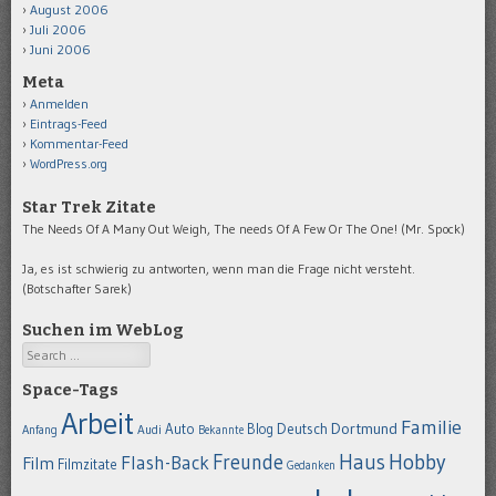
August 2006
Juli 2006
Juni 2006
Meta
Anmelden
Eintrags-Feed
Kommentar-Feed
WordPress.org
Star Trek Zitate
The Needs Of A Many Out Weigh, The needs Of A Few Or The One! (Mr. Spock)
Ja, es ist schwierig zu antworten, wenn man die Frage nicht versteht.
(Botschafter Sarek)
Suchen im WebLog
Search
Space-Tags
Arbeit
Familie
Dortmund
Auto
Deutsch
Blog
Anfang
Audi
Bekannte
Hobby
Freunde
Haus
Flash-Back
Film
Filmzitate
Gedanken