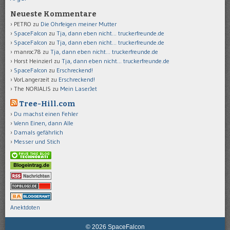
Neueste Kommentare
PETRO
zu
Die Ohrfeigen meiner Mutter
SpaceFalcon
zu
Tja, dann eben nicht… truckerfreunde.de
SpaceFalcon
zu
Tja, dann eben nicht… truckerfreunde.de
manroc78
zu
Tja, dann eben nicht… truckerfreunde.de
Horst Heinzierl
zu
Tja, dann eben nicht… truckerfreunde.de
SpaceFalcon
zu
Erschreckend!
VorLangerzeit
zu
Erschreckend!
The NORIALIS
zu
Mein LaserJet
Tree-Hill.com
Du machst einen Fehler
Wenn Einen, dann Alle
Damals gefährlich
Messer und Stich
Anektdoten
© 2026 SpaceFalcon