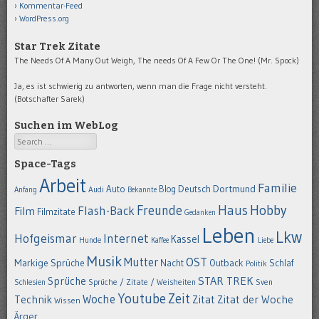
Kommentar-Feed
WordPress.org
Star Trek Zitate
The Needs Of A Many Out Weigh, The needs Of A Few Or The One! (Mr. Spock)
Ja, es ist schwierig zu antworten, wenn man die Frage nicht versteht.
(Botschafter Sarek)
Suchen im WebLog
Search
Space-Tags
Arbeit
Familie
Dortmund
Auto
Deutsch
Blog
Anfang
Audi
Bekannte
Hobby
Freunde
Haus
Flash-Back
Film
Filmzitate
Gedanken
Leben
Lkw
Hofgeismar
Internet
Kassel
Hunde
Kaffee
Liebe
Musik
OST
Mutter
Markige Sprüche
Nacht
Outback
Schlaf
Politik
STAR TREK
Sprüche
Schlesien
Sprüche / Zitate / Weisheiten
Sven
Youtube
Zeit
Woche
Technik
Zitat
Zitat der Woche
Wissen
Ärger