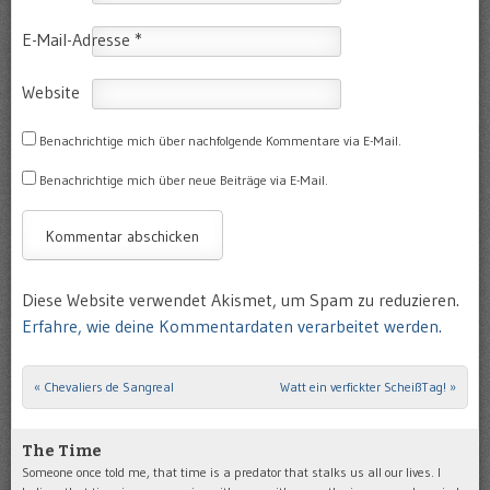
E-Mail-Adresse
*
Website
Benachrichtige mich über nachfolgende Kommentare via E-Mail.
Benachrichtige mich über neue Beiträge via E-Mail.
Diese Website verwendet Akismet, um Spam zu reduzieren.
Erfahre, wie deine Kommentardaten verarbeitet werden.
«
Chevaliers de Sangreal
Watt ein verfickter ScheißTag!
»
Post navigation
The Time
Someone once told me, that time is a predator that stalks us all our lives. I