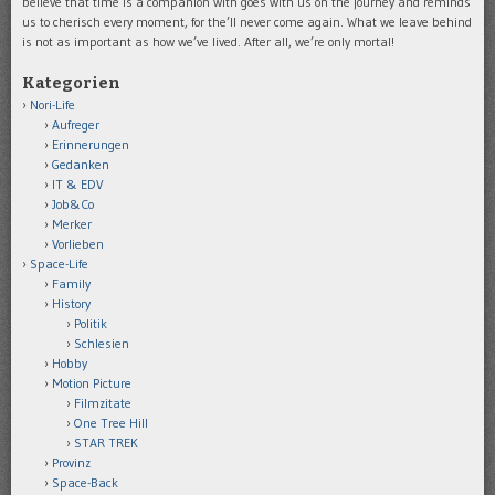
believe that time is a companion with goes with us on the journey and reminds
us to cherisch every moment, for the’ll never come again. What we leave behind
is not as important as how we’ve lived. After all, we’re only mortal!
Kategorien
Nori-Life
Aufreger
Erinnerungen
Gedanken
IT & EDV
Job&Co
Merker
Vorlieben
Space-Life
Family
History
Politik
Schlesien
Hobby
Motion Picture
Filmzitate
One Tree Hill
STAR TREK
Provinz
Space-Back