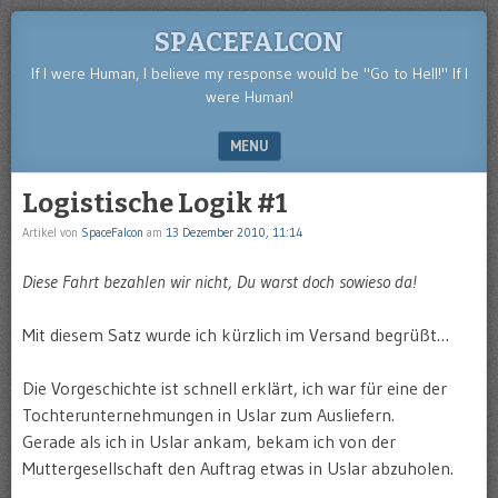
SPACEFALCON
If I were Human, I believe my response would be "Go to Hell!" If I
were Human!
MENU
SKIP TO CONTENT
Logistische Logik #1
Artikel von
SpaceFalcon
am
13 Dezember 2010, 11:14
Diese Fahrt bezahlen wir nicht, Du warst doch sowieso da!
Mit diesem Satz wurde ich kürzlich im Versand begrüßt…
Die Vorgeschichte ist schnell erklärt, ich war für eine der
Tochterunternehmungen in Uslar zum Ausliefern.
Gerade als ich in Uslar ankam, bekam ich von der
Muttergesellschaft den Auftrag etwas in Uslar abzuholen.