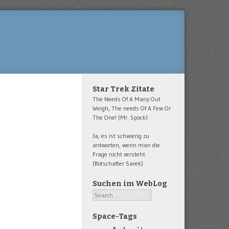
Star Trek Zitate
The Needs Of A Many Out
Weigh, The needs Of A Few Or
The One! (Mr. Spock)
Ja, es ist schwierig zu
antworten, wenn man die
Frage nicht versteht.
(Botschafter Sarek)
Suchen im WebLog
Search
Space-Tags