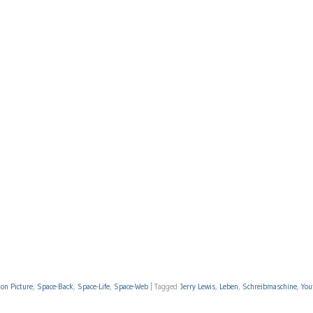
on Picture
,
Space-Back
,
Space-Life
,
Space-Web
|
Tagged
Jerry Lewis
,
Leben
,
Schreibmaschine
,
You