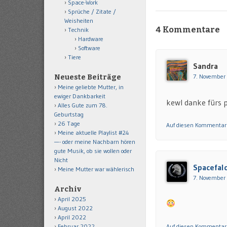
Space-Work
Sprüche / Zitate /
Weisheiten
4 Kommentare
Technik
Hardware
Software
Tiere
Sandra
7. November
Neueste Beiträge
Meine geliebte Mutter, in
ewiger Dankbarkeit
kewl danke fürs 
Alles Gute zum 78.
Geburtstag
26 Tage
Auf diesen Kommentar
Meine aktuelle Playlist #24
—- oder meine Nachbarn hören
gute Musik, ob sie wollen oder
Nicht
Spacefal
Meine Mutter war wählerisch
7. November
Archiv
April 2025
August 2022
April 2022
Auf diesen Kommentar
Februar 2022