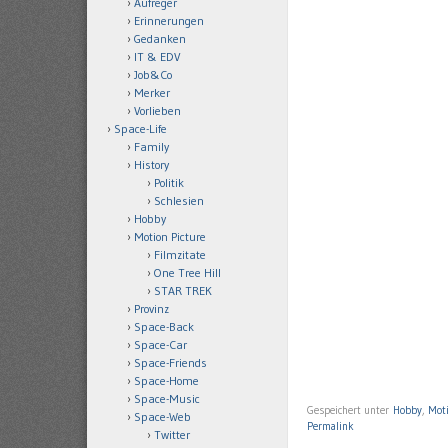
Aufreger
Erinnerungen
Gedanken
IT & EDV
Job&Co
Merker
Vorlieben
Space-Life
Family
History
Politik
Schlesien
Hobby
Motion Picture
Filmzitate
One Tree Hill
STAR TREK
Provinz
Space-Back
Space-Car
Space-Friends
Space-Home
Space-Music
Gespeichert unter
Hobby
,
Moti
Space-Web
Permalink
Twitter