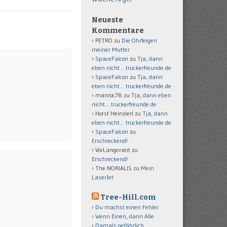
Neueste
Kommentare
PETRO
zu
Die Ohrfeigen
meiner Mutter
SpaceFalcon
zu
Tja, dann
eben nicht… truckerfreunde.de
SpaceFalcon
zu
Tja, dann
eben nicht… truckerfreunde.de
manroc78
zu
Tja, dann eben
nicht… truckerfreunde.de
Horst Heinzierl
zu
Tja, dann
eben nicht… truckerfreunde.de
SpaceFalcon
zu
Erschreckend!
VorLangerzeit
zu
Erschreckend!
The NORIALIS
zu
Mein
LaserJet
Tree-Hill.com
Du machst einen Fehler
Wenn Einen, dann Alle
Damals gefährlich