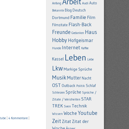
Arbeit
Auto
Anfang
Audi
Deutsch
Blog
Bekannte
Familie
Film
Dortmund
Flash-Back
Filmzitate
Freunde
Haus
Gedanken
Hobby
Hofgeismar
Internet
Hunde
Kaffee
Leben
Kassel
Liebe
Lkw
Markige Sprüche
Musik
Mutter
Nacht
OST
Outback
Schlaf
Politik
Sprüche
Schlesien
Sprüche /
STAR
Zitate / Weisheiten
TREK
Technik
Sven
Youtube
Woche
Wissen
tube
|
4 Kommentare
|
Zeit
Zitat
Zitat der
Woche
Ärger