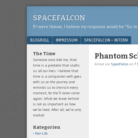
SPACEFALCON
If I were Human, I believe my response would be "Go to 
Menu
SKIP TO CONTENT
BLOGROLL
IMPRESSUM
SPACEFALCON – INTERN
The Time
Phantom Sc
Someone once told me, that
Artikel von
SpaceFalcon
am
7 
time is a predator that stalks
us all our lives. I believe that
time is a companion with goes
with us on the journey and
reminds us to cherisch every
moment, for the’ll never come
again. What we leave behind
is not as important as how
we’ve lived. After all, we’re only
mortal!
Kategorien
Nori-Life