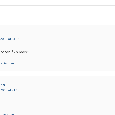
 2010 at 13:58
posten *knuddls*
 antworten
con
 2010 at 21:15
 antworten