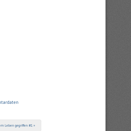
ntardaten
em Leben gegriffen #1
»