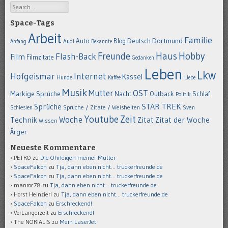
Search
Space-Tags
Arbeit
Familie
Dortmund
Auto
Deutsch
Blog
Anfang
Audi
Bekannte
Hobby
Freunde
Haus
Flash-Back
Film
Filmzitate
Gedanken
Leben
Lkw
Hofgeismar
Internet
Kassel
Hunde
Kaffee
Liebe
Musik
OST
Mutter
Markige Sprüche
Nacht
Outback
Schlaf
Politik
STAR TREK
Sprüche
Schlesien
Sprüche / Zitate / Weisheiten
Sven
Youtube
Zeit
Woche
Technik
Zitat
Zitat der Woche
Wissen
Ärger
Neueste Kommentare
PETRO
zu
Die Ohrfeigen meiner Mutter
SpaceFalcon
zu
Tja, dann eben nicht… truckerfreunde.de
SpaceFalcon
zu
Tja, dann eben nicht… truckerfreunde.de
manroc78
zu
Tja, dann eben nicht… truckerfreunde.de
Horst Heinzierl
zu
Tja, dann eben nicht… truckerfreunde.de
SpaceFalcon
zu
Erschreckend!
VorLangerzeit
zu
Erschreckend!
The NORIALIS
zu
Mein LaserJet