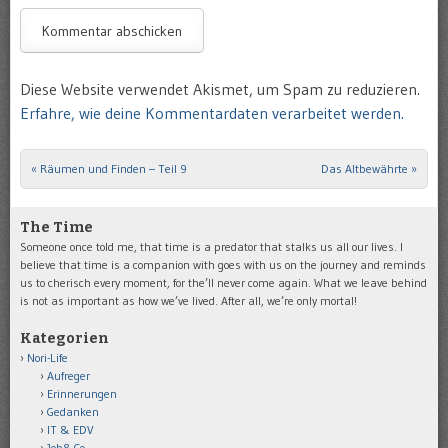
Diese Website verwendet Akismet, um Spam zu reduzieren.
Erfahre, wie deine Kommentardaten verarbeitet werden.
«
Räumen und Finden – Teil 9
Das Altbewährte
»
Post navigation
The Time
Someone once told me, that time is a predator that stalks us all our lives. I
believe that time is a companion with goes with us on the journey and reminds
us to cherisch every moment, for the’ll never come again. What we leave behind
is not as important as how we’ve lived. After all, we’re only mortal!
Kategorien
Nori-Life
Aufreger
Erinnerungen
Gedanken
IT & EDV
Job&Co