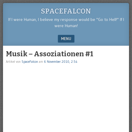
SPACEFALCON
If I were Human, I believe my response would be "Go to Hell!" If I
were Human!
MENU
SKIP TO CONTENT
Musik – Assoziationen #1
Artikel von
SpaceFalcon
am
6 November 2010, 2:54