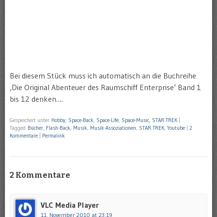
Bei diesem Stück muss ich automatisch an die Buchreihe
‚Die Original Abenteuer des Raumschiff Enterprise‘ Band 1
bis 12 denken….
Gespeichert unter
Hobby
,
Space-Back
,
Space-Life
,
Space-Music
,
STAR TREK
|
Tagged
Bücher
,
Flash-Back
,
Musik
,
Musik-Assoziationen
,
STAR TREK
,
Youtube
|
2
Kommentare
|
Permalink
2 Kommentare
VLC Media Player
11. November 2010 at 23:19