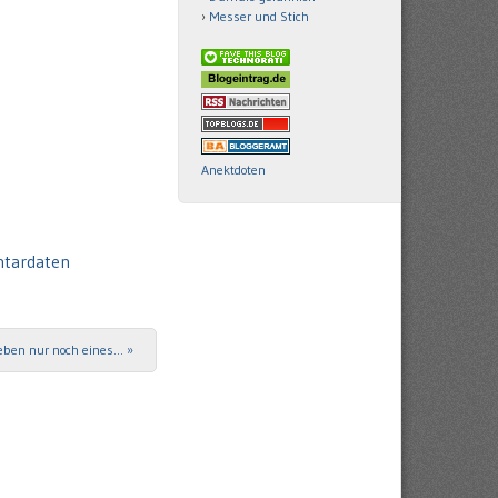
Messer und Stich
Anektdoten
ntardaten
eben nur noch eines…
»