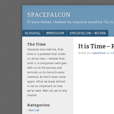
SPACEFALCON
If I were Human, I believe my response would be "Go to 
Menu
SKIP TO CONTENT
BLOGROLL
IMPRESSUM
SPACEFALCON – INTERN
The Time
It is Time 
Someone once told me, that
Artikel von
SpaceFalcon
am
13
time is a predator that stalks
us all our lives. I believe that
time is a companion with goes
with us on the journey and
reminds us to cherisch every
moment, for the’ll never come
again. What we leave behind
is not as important as how
we’ve lived. After all, we’re only
mortal!
Kategorien
Nori-Life