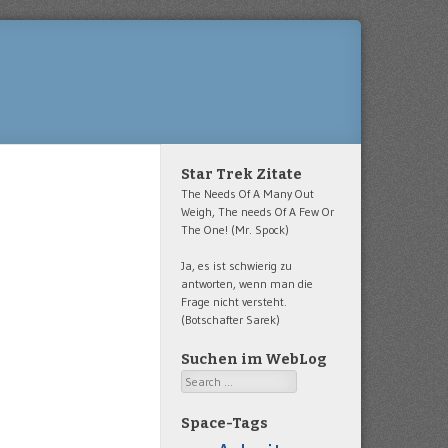
Star Trek Zitate
The Needs Of A Many Out
Weigh, The needs Of A Few Or
The One! (Mr. Spock)
Ja, es ist schwierig zu
antworten, wenn man die
Frage nicht versteht.
(Botschafter Sarek)
Suchen im WebLog
Search
Space-Tags