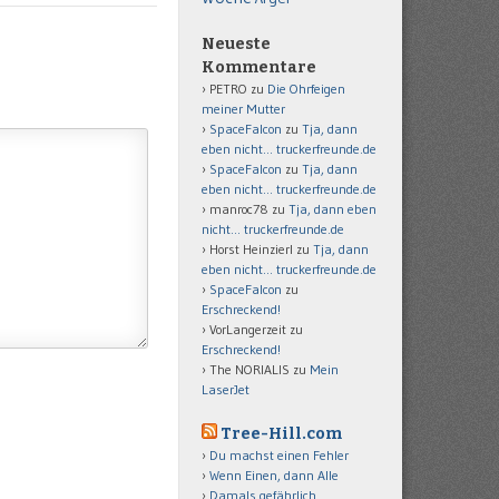
Neueste
Kommentare
PETRO
zu
Die Ohrfeigen
meiner Mutter
SpaceFalcon
zu
Tja, dann
eben nicht… truckerfreunde.de
SpaceFalcon
zu
Tja, dann
eben nicht… truckerfreunde.de
manroc78
zu
Tja, dann eben
nicht… truckerfreunde.de
Horst Heinzierl
zu
Tja, dann
eben nicht… truckerfreunde.de
SpaceFalcon
zu
Erschreckend!
VorLangerzeit
zu
Erschreckend!
The NORIALIS
zu
Mein
LaserJet
Tree-Hill.com
Du machst einen Fehler
Wenn Einen, dann Alle
Damals gefährlich