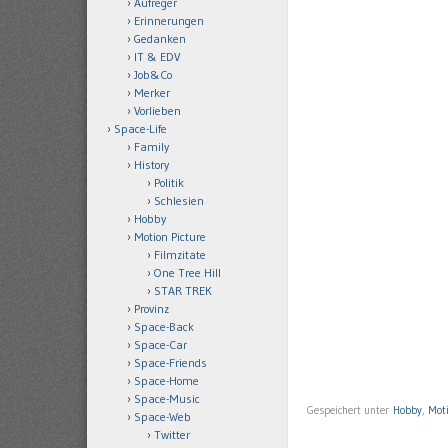
Aufreger
Erinnerungen
Gedanken
IT & EDV
Job&Co
Merker
Vorlieben
Space-Life
Family
History
Politik
Schlesien
Hobby
Motion Picture
Filmzitate
One Tree Hill
STAR TREK
Provinz
Space-Back
Space-Car
Space-Friends
Space-Home
Space-Music
Gespeichert unter
Hobby
,
Moti
Space-Web
Twitter