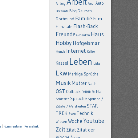
Arbeit
Auto
Anfang
Audi
Deutsch
Blog
Bekannte
Familie
Film
Dortmund
Flash-Back
Filmzitate
Freunde
Haus
Gedanken
Hobby
Hofgeismar
Internet
Hunde
Kaffee
Leben
Kassel
Liebe
Lkw
Markige Sprüche
Musik
Mutter
Nacht
OST
Outback
Schlaf
Politik
Sprüche
Schlesien
Sprüche /
STAR
Zitate / Weisheiten
TREK
Technik
Sven
Youtube
Woche
Wissen
e
|
Kommentare
|
Permalink
Zeit
Zitat
Zitat der
Woche
Ärger