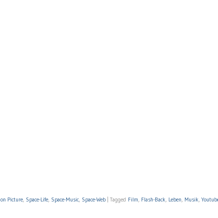
on Picture
,
Space-Life
,
Space-Music
,
Space-Web
|
Tagged
Film
,
Flash-Back
,
Leben
,
Musik
,
Youtub