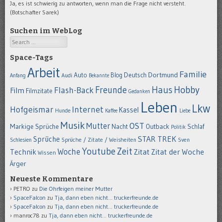
Ja, es ist schwierig zu antworten, wenn man die Frage nicht versteht.
(Botschafter Sarek)
Suchen im WebLog
Search
Space-Tags
Arbeit
Familie
Dortmund
Auto
Deutsch
Blog
Anfang
Audi
Bekannte
Hobby
Freunde
Haus
Flash-Back
Film
Filmzitate
Gedanken
Leben
Lkw
Hofgeismar
Internet
Kassel
Hunde
Kaffee
Liebe
Musik
OST
Mutter
Markige Sprüche
Nacht
Outback
Schlaf
Politik
STAR TREK
Sprüche
Schlesien
Sprüche / Zitate / Weisheiten
Sven
Youtube
Zeit
Woche
Technik
Zitat
Zitat der Woche
Wissen
Ärger
Neueste Kommentare
PETRO
zu
Die Ohrfeigen meiner Mutter
SpaceFalcon
zu
Tja, dann eben nicht… truckerfreunde.de
SpaceFalcon
zu
Tja, dann eben nicht… truckerfreunde.de
manroc78
zu
Tja, dann eben nicht… truckerfreunde.de