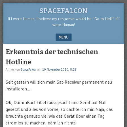
SPACEFALCON
If I were Human, I believe my response would be "Go to Hell!" If I
were Human!
MENU
SKIP TO CONTENT
Erkenntnis der technischen
Hotline
Artikel von
SpaceFalcon
am
10 November 2010, 8:28
Seit gestern will sich mein Sat-Receiver permanent neu
installieren…
Ok, DummBuchFibel rausgesucht und Gerät auf Null
gesetzt und alles von vorne, so dachte ich mir. Naja, das
brauchte genauso viel wie das Gerät über einen Tag
stromlos zu machen, nämlich nichts.