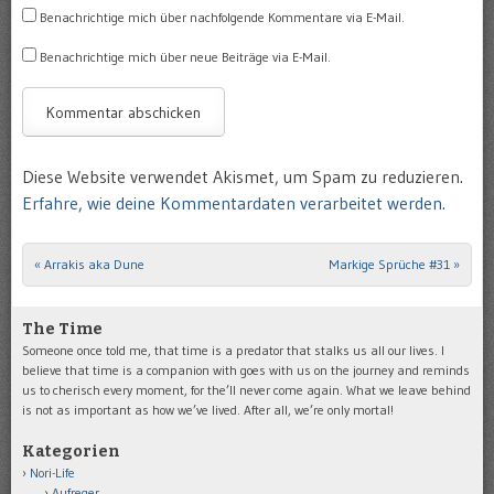
Benachrichtige mich über nachfolgende Kommentare via E-Mail.
Benachrichtige mich über neue Beiträge via E-Mail.
Diese Website verwendet Akismet, um Spam zu reduzieren.
Erfahre, wie deine Kommentardaten verarbeitet werden.
«
Arrakis aka Dune
Markige Sprüche #31
»
Post navigation
The Time
Someone once told me, that time is a predator that stalks us all our lives. I
believe that time is a companion with goes with us on the journey and reminds
us to cherisch every moment, for the’ll never come again. What we leave behind
is not as important as how we’ve lived. After all, we’re only mortal!
Kategorien
Nori-Life
Aufreger