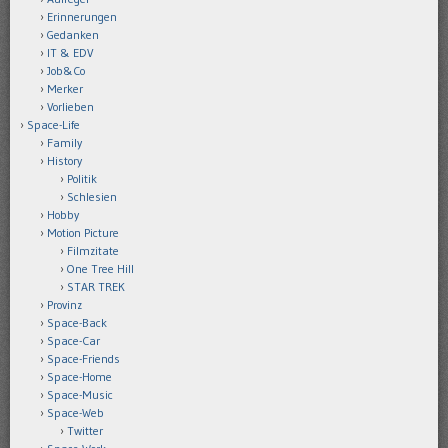
Erinnerungen
Gedanken
IT & EDV
Job&Co
Merker
Vorlieben
Space-Life
Family
History
Politik
Schlesien
Hobby
Motion Picture
Filmzitate
One Tree Hill
STAR TREK
Provinz
Space-Back
Space-Car
Space-Friends
Space-Home
Space-Music
Space-Web
Twitter