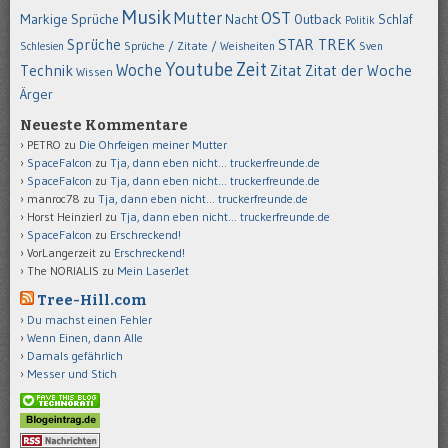
Musik
OST
Mutter
Markige Sprüche
Nacht
Outback
Schlaf
Politik
STAR TREK
Sprüche
Schlesien
Sprüche / Zitate / Weisheiten
Sven
Youtube
Zeit
Woche
Technik
Zitat
Zitat der Woche
Wissen
Ärger
Neueste Kommentare
PETRO
zu
Die Ohrfeigen meiner Mutter
SpaceFalcon
zu
Tja, dann eben nicht… truckerfreunde.de
SpaceFalcon
zu
Tja, dann eben nicht… truckerfreunde.de
manroc78
zu
Tja, dann eben nicht… truckerfreunde.de
Horst Heinzierl
zu
Tja, dann eben nicht… truckerfreunde.de
SpaceFalcon
zu
Erschreckend!
VorLangerzeit
zu
Erschreckend!
The NORIALIS
zu
Mein LaserJet
Tree-Hill.com
Du machst einen Fehler
Wenn Einen, dann Alle
Damals gefährlich
Messer und Stich