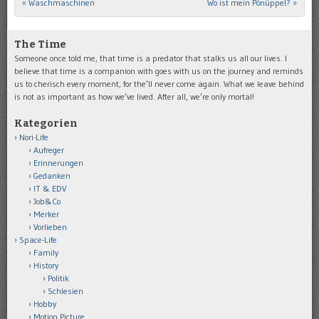
«
Waschmaschinen
Wo ist mein Pönüppel?
»
Post navigation
The Time
Someone once told me, that time is a predator that stalks us all our lives. I
believe that time is a companion with goes with us on the journey and reminds
us to cherisch every moment, for the’ll never come again. What we leave behind
is not as important as how we’ve lived. After all, we’re only mortal!
Kategorien
Nori-Life
Aufreger
Erinnerungen
Gedanken
IT & EDV
Job&Co
Merker
Vorlieben
Space-Life
Family
History
Politik
Schlesien
Hobby
Motion Picture