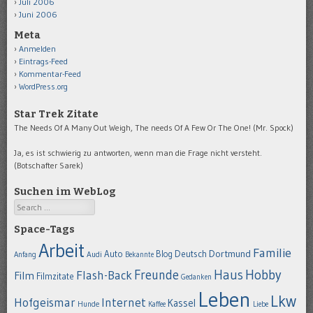
Juli 2006
Juni 2006
Meta
Anmelden
Eintrags-Feed
Kommentar-Feed
WordPress.org
Star Trek Zitate
The Needs Of A Many Out Weigh, The needs Of A Few Or The One! (Mr. Spock)
Ja, es ist schwierig zu antworten, wenn man die Frage nicht versteht.
(Botschafter Sarek)
Suchen im WebLog
Search
Space-Tags
Arbeit
Familie
Dortmund
Auto
Deutsch
Blog
Anfang
Audi
Bekannte
Hobby
Freunde
Haus
Flash-Back
Film
Filmzitate
Gedanken
Leben
Lkw
Hofgeismar
Internet
Kassel
Hunde
Kaffee
Liebe