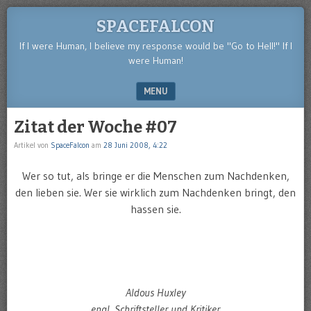
SPACEFALCON
If I were Human, I believe my response would be "Go to Hell!" If I
were Human!
MENU
SKIP TO CONTENT
Zitat der Woche #07
Artikel von
SpaceFalcon
am
28 Juni 2008, 4:22
Wer so tut, als bringe er die Menschen zum Nachdenken,
den lieben sie. Wer sie wirklich zum Nachdenken bringt, den
hassen sie.
Aldous Huxley
engl. Schriftsteller und Kritiker