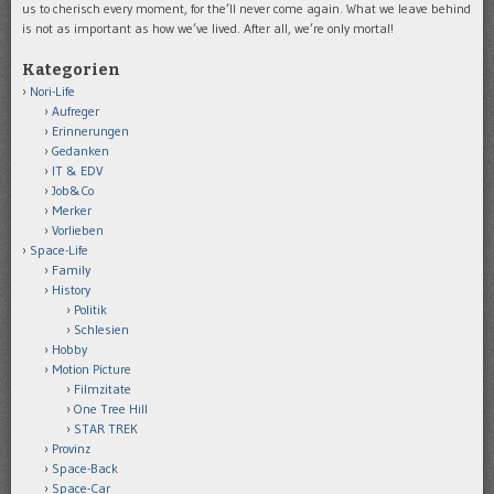
us to cherisch every moment, for the’ll never come again. What we leave behind
is not as important as how we’ve lived. After all, we’re only mortal!
Kategorien
Nori-Life
Aufreger
Erinnerungen
Gedanken
IT & EDV
Job&Co
Merker
Vorlieben
Space-Life
Family
History
Politik
Schlesien
Hobby
Motion Picture
Filmzitate
One Tree Hill
STAR TREK
Provinz
Space-Back
Space-Car