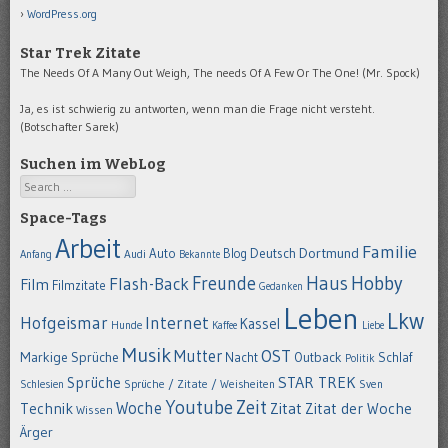
WordPress.org
Star Trek Zitate
The Needs Of A Many Out Weigh, The needs Of A Few Or The One! (Mr. Spock)
Ja, es ist schwierig zu antworten, wenn man die Frage nicht versteht.
(Botschafter Sarek)
Suchen im WebLog
Search
Space-Tags
Arbeit
Familie
Dortmund
Auto
Deutsch
Blog
Anfang
Audi
Bekannte
Hobby
Freunde
Haus
Flash-Back
Film
Filmzitate
Gedanken
Leben
Lkw
Hofgeismar
Internet
Kassel
Hunde
Kaffee
Liebe
Musik
OST
Mutter
Markige Sprüche
Nacht
Outback
Schlaf
Politik
STAR TREK
Sprüche
Schlesien
Sprüche / Zitate / Weisheiten
Sven
Youtube
Zeit
Woche
Technik
Zitat
Zitat der Woche
Wissen
Ärger