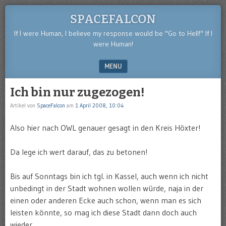
SPACEFALCON
If I were Human, I believe my response would be "Go to Hell!" If I
were Human!
MENU
SKIP TO CONTENT
Ich bin nur zugezogen!
Artikel von
SpaceFalcon
am
1 April 2008, 10:04
Also hier nach OWL genauer gesagt in den Kreis Höxter!
Da lege ich wert darauf, das zu betonen!
Bis auf Sonntags bin ich tgl. in Kassel, auch wenn ich nicht
unbedingt in der Stadt wohnen wollen würde, naja in der
einen oder anderen Ecke auch schon, wenn man es sich
leisten könnte, so mag ich diese Stadt dann doch auch
wieder.