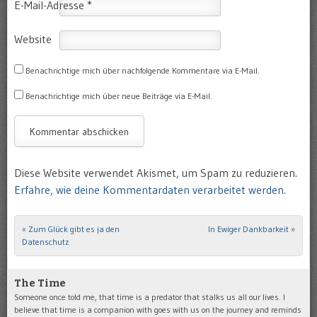
E-Mail-Adresse
*
Website
Benachrichtige mich über nachfolgende Kommentare via E-Mail.
Benachrichtige mich über neue Beiträge via E-Mail.
Diese Website verwendet Akismet, um Spam zu reduzieren.
Erfahre, wie deine Kommentardaten verarbeitet werden.
«
Zum Glück gibt es ja den
In Ewiger Dankbarkeit
»
Post navigation
Datenschutz
The Time
Someone once told me, that time is a predator that stalks us all our lives. I
believe that time is a companion with goes with us on the journey and reminds