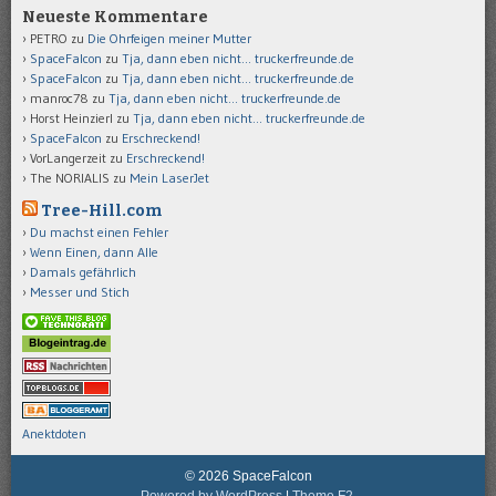
Neueste Kommentare
PETRO
zu
Die Ohrfeigen meiner Mutter
SpaceFalcon
zu
Tja, dann eben nicht… truckerfreunde.de
SpaceFalcon
zu
Tja, dann eben nicht… truckerfreunde.de
manroc78
zu
Tja, dann eben nicht… truckerfreunde.de
Horst Heinzierl
zu
Tja, dann eben nicht… truckerfreunde.de
SpaceFalcon
zu
Erschreckend!
VorLangerzeit
zu
Erschreckend!
The NORIALIS
zu
Mein LaserJet
Tree-Hill.com
Du machst einen Fehler
Wenn Einen, dann Alle
Damals gefährlich
Messer und Stich
Anektdoten
© 2026 SpaceFalcon