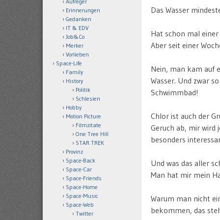
Aufreger
Das Wasser mindeste
Erinnerungen
Gedanken
IT & EDV
Hat schon mal einer
Job&Co
Aber seit einer Woc
Merker
Vorlieben
Space-Life
Nein, man kam auf e
Family
Wasser. Und zwar so 
History
Politik
Schwimmbad!
Schlesien
Hobby
Chlor ist auch der G
Motion Picture
Filmzitate
Geruch ab, mir wird 
One Tree Hill
besonders interessan
STAR TREK
Provinz
Space-Back
Und was das aller s
Space-Car
Man hat mir mein H
Space-Friends
Space-Home
Space-Music
Warum man nicht einf
Space-Web
bekommen, das steht
Twitter