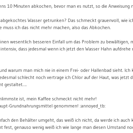
ns 10 Minuten abkochen, bevor man es nutzt, so die Anweisung 
 abgekochtes Wasser getrunken? Das schmeckt grauenvoll, wie ich
he muss ich das nicht mehr machen, also das Abkochen.
inen wesentlich besseren Einfall um das Problem zu bewältigen, 
intensiv, dass jedesmal wenn ich jetzt den Wasser Hahn aufdrehe 
rund warum man mich nie in einem Frei- oder Hallenbad sieht. Ich
jedesmal schlecht noch vertrage ich Chlor auf der Haut, was jetzt
t gestaltet….
chlimmste ist, mein Kaffee schmeckt nicht mehr!
aupt-Grundnahrungsmittel genommen! :annoyed_tb:
ach den Behälter umgeht, das weiß ich nicht, da werde ich auch 
 fest, genauso wenig weiß ich wie lange man diesen Umstand noc