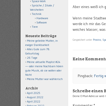
Space-Work
Sprüche / Zitate /
Aber eines weiß ich 
Weisheiten
Technik
Wenn meine Stadtwer
Hardware
Software
werde ich mir das Ge
Tiere
weiches Wasser, was
Neueste Beiträge
Gespeichert unter
Provinz
,
Spa
Meine geliebte Mutter, in
ewiger Dankbarkeit
Alles Gute zum 78.
Geburtstag
26 Tage
Keine Komment
Meine aktuelle Playlist #24
—- oder meine Nachbarn hören
gute Musik, ob sie wollen oder
Nicht
Pingback:
Fertig 
Meine Mutter war wählerisch
Archiv
Schreibe einen
April 2025
Deine E-Mail-Adresse wird ni
August 2022
April 2022
Kommentar
*
Februar 2022