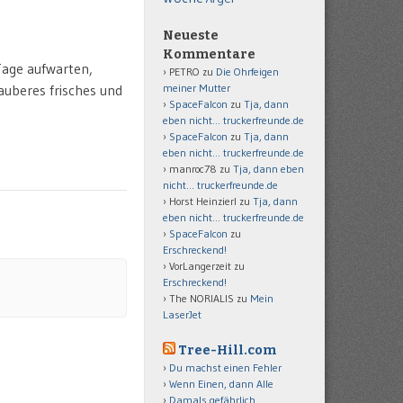
Neueste
Kommentare
Tage aufwarten,
PETRO
zu
Die Ohrfeigen
sauberes frisches und
meiner Mutter
SpaceFalcon
zu
Tja, dann
eben nicht… truckerfreunde.de
SpaceFalcon
zu
Tja, dann
eben nicht… truckerfreunde.de
manroc78
zu
Tja, dann eben
nicht… truckerfreunde.de
Horst Heinzierl
zu
Tja, dann
eben nicht… truckerfreunde.de
SpaceFalcon
zu
Erschreckend!
VorLangerzeit
zu
Erschreckend!
The NORIALIS
zu
Mein
LaserJet
Tree-Hill.com
Du machst einen Fehler
Wenn Einen, dann Alle
Damals gefährlich