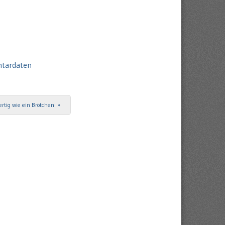
ntardaten
ertig wie ein Brötchen!
»