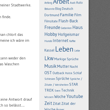
Arbeit
Auto
Anfang
Audi
meiner Stadtwerke.
Deutsch
Blog
Bekannte
Familie
Film
Dortmund
 finde.
Flash-Back
Filmzitate
Freunde
Haus
Gedanken
Hobby
Hofgeismar
man chlort das
meine ich wäre im
Internet
Hunde
Kaffee
Leben
Kassel
Liebe
Lkw
 kann weder den
Markige Sprüche
 das Waschen
Musik
Mutter
Nacht
OST
Outback
Schlaf
Politik
Sprüche
Schlesien
Sprüche /
STAR
Zitate / Weisheiten
TREK
Technik
Sven
Youtube
Woche
Wissen
keine Antwort drauf
Zeit
Zitat
Zitat der
h so belässt….
Woche
Ärger