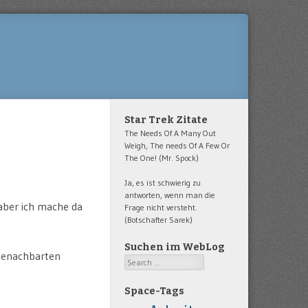
Star Trek Zitate
The Needs Of A Many Out
Weigh, The needs Of A Few Or
The One! (Mr. Spock)
Ja, es ist schwierig zu
antworten, wenn man die
aber ich mache da
Frage nicht versteht.
(Botschafter Sarek)
Suchen im WebLog
 benachbarten
Search
Space-Tags