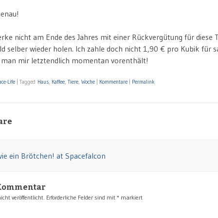
genau!
ke nicht am Ende des Jahres mit einer Rückvergütung für diese 
ld selber wieder holen. Ich zahle doch nicht 1,90 € pro Kubik für 
 man mir letztendlich momentan vorenthält!
ce-Life
|
Tagged
Haus
,
Kaffee
,
Tiere
,
Woche
|
Kommentare
|
Permalink
are
wie ein Brötchen! at Spacefalcon
 Kommentar
cht veröffentlicht.
Erforderliche Felder sind mit
*
markiert