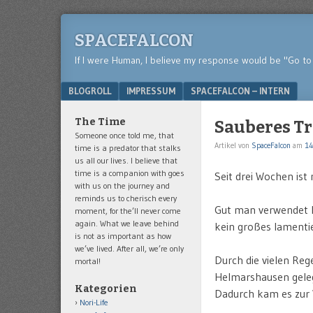
SPACEFALCON
If I were Human, I believe my response would be "Go to 
Menu
SKIP TO CONTENT
BLOGROLL
IMPRESSUM
SPACEFALCON – INTERN
The Time
Sauberes T
Someone once told me, that
Artikel von
SpaceFalcon
am
14
time is a predator that stalks
us all our lives. I believe that
time is a companion with goes
Seit drei Wochen ist
with us on the journey and
reminds us to cherisch every
Gut man verwendet h
moment, for the’ll never come
again. What we leave behind
kein großes lamenti
is not as important as how
we’ve lived. After all, we’re only
Durch die vielen Reg
mortal!
Helmarshausen
gele
Kategorien
Dadurch kam es zur 
Nori-Life