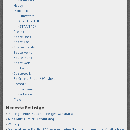
Schlesien
Hobby
Motion Picture
Filmzitate
One Tree Hill
STAR TREK
Provinz
Space-Back
Space-Car
Space-Friends
Space-Home
Space-Music
Space-Web
Twitter
Space-Work
Sprüche / Zitate / Weisheiten
Technik
Hardware
Software
Tiere
Neueste Beiträge
Meine geliebte Mutter, in ewiger Dankbarkeit
Alles Gute zum 78. Geburtstag
26 Tage
Meine aktuelle Playlist #24 —- oder meine Nachbarn hören gute Musik, ob sie