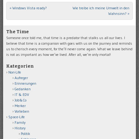
«
Windows Vista ready?
Wie treibe ich meine Umwelt in den
Post navigation
Wahnsinn?
»
The Time
Someone once told me, that time is a predator that stalks us all our lives. I
believe that time is a companion with goes with us on the journey and reminds
us to cherisch every moment, for the’ll never come again. What we leave behind
is not as important as how we’ve lived. After all, we’re only mortal!
Kategorien
Nori-Life
Aufreger
Erinnerungen
Gedanken
IT & EDV
Job&Co
Merker
Vorlieben
Space-Life
Family
History
Politik