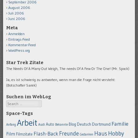
September 2006
August 2006
Juli 2006
Juni 2006
Meta
Anmelden
Eintrags-Feed
Kommentar-Feed
WordPress.org
Star Trek Zitate
The Needs Of A Many Out Weigh, The needs Of A Few Or The One! (Mr. Spock)
Ja, es ist schwierig zu antworten, wenn man die Frage nicht versteht.
(Botschafter Sarek)
Suchen im WebLog
Search
Space-Tags
Arbeit
Familie
Dortmund
Auto
Deutsch
Blog
Anfang
Audi
Bekannte
Hobby
Freunde
Haus
Flash-Back
Film
Filmzitate
Gedanken