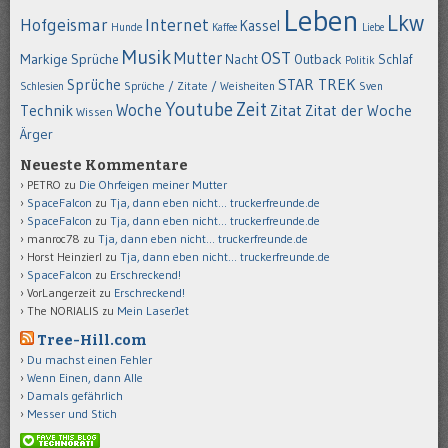
Leben
Lkw
Hofgeismar
Internet
Kassel
Hunde
Kaffee
Liebe
Musik
OST
Mutter
Markige Sprüche
Nacht
Outback
Schlaf
Politik
STAR TREK
Sprüche
Schlesien
Sprüche / Zitate / Weisheiten
Sven
Youtube
Zeit
Woche
Technik
Zitat
Zitat der Woche
Wissen
Ärger
Neueste Kommentare
PETRO
zu
Die Ohrfeigen meiner Mutter
SpaceFalcon
zu
Tja, dann eben nicht… truckerfreunde.de
SpaceFalcon
zu
Tja, dann eben nicht… truckerfreunde.de
manroc78
zu
Tja, dann eben nicht… truckerfreunde.de
Horst Heinzierl
zu
Tja, dann eben nicht… truckerfreunde.de
SpaceFalcon
zu
Erschreckend!
VorLangerzeit
zu
Erschreckend!
The NORIALIS
zu
Mein LaserJet
Tree-Hill.com
Du machst einen Fehler
Wenn Einen, dann Alle
Damals gefährlich
Messer und Stich