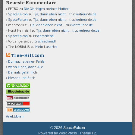
Neueste Kommentare
PETRO
zu
Die Ohrfeigen meiner Mutter
SpaceFalcon
zu
Tja, dann eben nicht… truckerfreunde.de
SpaceFalcon
zu
Tja, dann eben nicht… truckerfreunde.de
manroc78
zu
Tja, dann eben nicht… truckerfreunde.de
Horst Heinzierl
zu
Tja, dann eben nicht… truckerfreunde.de
SpaceFalcon
zu
Erschreckend!
VorLangerzeit
zu
Erschreckend!
The NORIALIS
zu
Mein LaserJet
Tree-Hill.com
Du machst einen Fehler
Wenn Einen, dann Alle
Damals gefährlich
Messer und Stich
Anektdoten
© 2026 SpaceFalcon
Powered by WordPress
|
Theme F2.