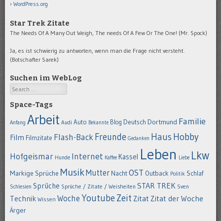
WordPress.org
Star Trek Zitate
The Needs Of A Many Out Weigh, The needs Of A Few Or The One! (Mr. Spock)
Ja, es ist schwierig zu antworten, wenn man die Frage nicht versteht.
(Botschafter Sarek)
Suchen im WebLog
Search
Space-Tags
Arbeit
Familie
Dortmund
Auto
Deutsch
Blog
Anfang
Audi
Bekannte
Hobby
Freunde
Haus
Flash-Back
Film
Filmzitate
Gedanken
Leben
Lkw
Hofgeismar
Internet
Kassel
Hunde
Kaffee
Liebe
Musik
OST
Mutter
Markige Sprüche
Nacht
Outback
Schlaf
Politik
STAR TREK
Sprüche
Schlesien
Sprüche / Zitate / Weisheiten
Sven
Youtube
Zeit
Woche
Technik
Zitat
Zitat der Woche
Wissen
Ärger