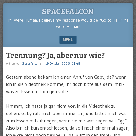
SPACEFALCON
If I were Human, I believe my response would be "Go to Hell!" If I
were Human!
MENU
SKIP TO CONTENT
Trennung? Ja, aber nur wie?
Artikel von
SpaceFalcon
am
19 Oktober 2006, 11:48
Gestern abend bekam ich einen Anruf von Gaby, da? wenn
ich in die Videothek komme, ihr doch bitte aus dem Imbi?
was zu Essen mitbringen solle.
Hmmm, ich hatte ja gar nicht vor, in die Videothek zu
gehen, Gaby ruft mich aber immer an, und bittet mich was
zum Essen mitzubringen, wenn sie mir was sagen will. *gg*
Also bin ich kurzentschlossen, da soll noch einer mal sagen,
ich w?re nicht doch flexibel :), los. Kurz in den Imbi? und