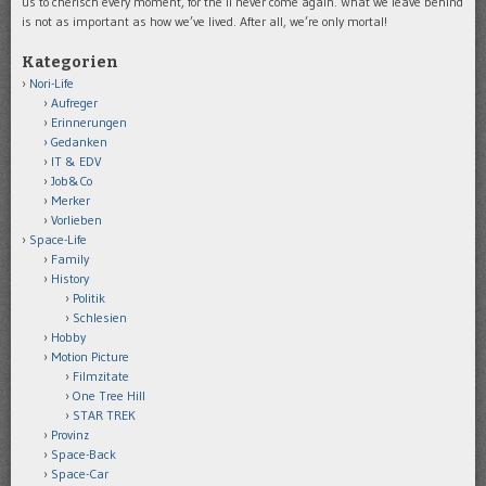
us to cherisch every moment, for the’ll never come again. What we leave behind
is not as important as how we’ve lived. After all, we’re only mortal!
Kategorien
Nori-Life
Aufreger
Erinnerungen
Gedanken
IT & EDV
Job&Co
Merker
Vorlieben
Space-Life
Family
History
Politik
Schlesien
Hobby
Motion Picture
Filmzitate
One Tree Hill
STAR TREK
Provinz
Space-Back
Space-Car